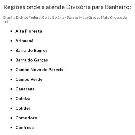
Regiões onde a atende Divisória para Banheiro:
Brasília
Distrito Federal
Goiás
Goiânia - Bairros
Mato Grosso
Mato Grosso do
Sul
Alta Floresta
Aripuanã
Barra do Bugres
Barra do Garças
Campo Novo do Parecis
Campo Verde
Canarana
Colniza
Colíder
Comodoro
Confresa