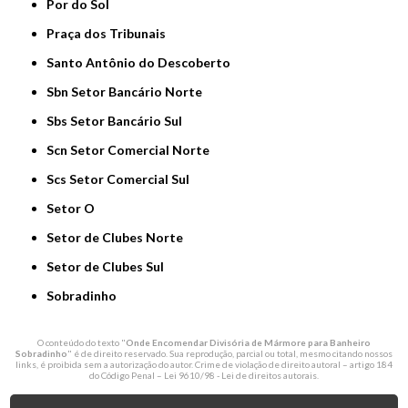
Por do Sol
Praça dos Tribunais
Santo Antônio do Descoberto
Sbn Setor Bancário Norte
Sbs Setor Bancário Sul
Scn Setor Comercial Norte
Scs Setor Comercial Sul
Setor O
Setor de Clubes Norte
Setor de Clubes Sul
Sobradinho
O conteúdo do texto "
Onde Encomendar Divisória de Mármore para Banheiro
Sobradinho
" é de direito reservado. Sua reprodução, parcial ou total, mesmo citando nossos
links, é proibida sem a autorização do autor. Crime de violação de direito autoral – artigo 184
do Código Penal –
Lei 9610/98 - Lei de direitos autorais
.