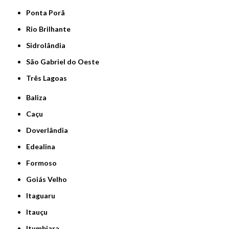
Ponta Porã
Rio Brilhante
Sidrolândia
São Gabriel do Oeste
Três Lagoas
Baliza
Caçu
Doverlândia
Edealina
Formoso
Goiás Velho
Itaguaru
Itauçu
Itumbiara