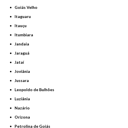
Goiás Velho
Itaguaru
Itauçu
Itumbiara
Jandaia
Jaraguá
Jataí
Joviânia
Jussara
Leopoldo de Bulhões
Luziânia
Nazário
Orizona
Petrolina de Goiás