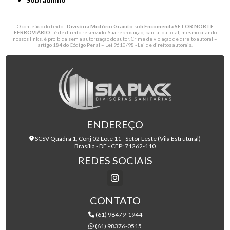
O conteúdo do texto "
Divisória Mictório Granito sob Encomenda SETOR NORTE
FERROVIÁRIO
" é de direito reservado. Sua reprodução, parcial ou total, mesmo citando
nossos links, é proibida sem a autorização do autor. Crime de violação de direito autoral –
artigo 184 do Código Penal –
Lei 9610/98 - Lei de direitos autorais
.
ENDEREÇO
SCSV Quadra 1, Conj 02 Lote 11 - Setor Leste (Vila Estrutural)
Brasília - DF - CEP: 71262-110
REDES SOCIAIS
CONTATO
(61) 98479-1944
(61) 98376-0515