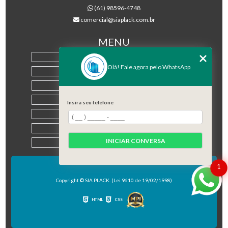
(61) 98596-4748
comercial@siaplack.com.br
MENU
HOME
Olá! Fale agora pelo WhatsApp
EMPRESA
PRODUTOS
BLOG
Insira seu telefone
CONTATO
CATEGORIAS
INICIAR CONVERSA
MAPA DO SITE
1
Copyright © SIA PLACK. (Lei 9610 de 19/02/1998)
HTML
CSS