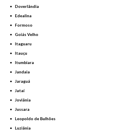
Doverlândia
Edealina
Formoso
Goiás Velho
Itaguaru
Itauçu
Itumbiara
Jandaia
Jaraguá
Jataí
Joviânia
Jussara
Leopoldo de Bulhões
Luziânia