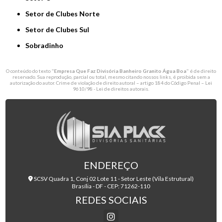
Setor de Clubes Norte
Setor de Clubes Sul
Sobradinho
O conteúdo do texto "
Empresa Que Faz Divisória Banheiro Granito Água Boa
" é de direito
reservado. Sua reprodução, parcial ou total, mesmo citando nossos links, é proibida sem a
autorização do autor. Crime de violação de direito autoral – artigo 184 do Código Penal –
Lei
9610/98 - Lei de direitos autorais
.
ENDEREÇO
SCSV Quadra 1, Conj 02 Lote 11 - Setor Leste (Vila Estrutural)
Brasília - DF - CEP: 71262-110
REDES SOCIAIS