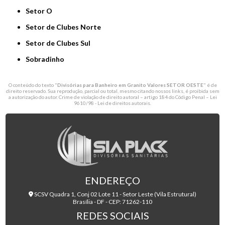
Setor O
Setor de Clubes Norte
Setor de Clubes Sul
Sobradinho
O conteúdo do texto "
Divisórias para Banheiro em Granito Valores SETOR OESTE
" é de
direito reservado. Sua reprodução, parcial ou total, mesmo citando nossos links, é proibida sem
a autorização do autor. Crime de violação de direito autoral – artigo 184 do Código Penal –
Lei
9610/98 - Lei de direitos autorais
.
ENDEREÇO
SCSV Quadra 1, Conj 02 Lote 11 - Setor Leste (Vila Estrutural)
Brasília - DF - CEP: 71262-110
REDES SOCIAIS