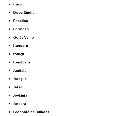
Caçu
Doverlândia
Edealina
Formoso
Goiás Velho
Itaguaru
Itauçu
Itumbiara
Jandaia
Jaraguá
Jataí
Joviânia
Jussara
Leopoldo de Bulhões