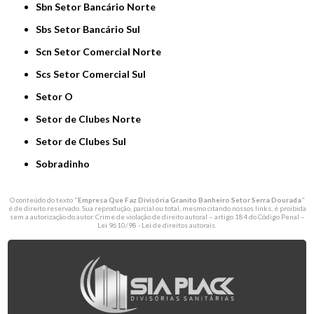
Sbn Setor Bancário Norte
Sbs Setor Bancário Sul
Scn Setor Comercial Norte
Scs Setor Comercial Sul
Setor O
Setor de Clubes Norte
Setor de Clubes Sul
Sobradinho
O conteúdo do texto "
Empresa Que Faz Divisória Granito Banheiro Setor Serra Dourada
"
é de direito reservado. Sua reprodução, parcial ou total, mesmo citando nossos links, é proibida
sem a autorização do autor. Crime de violação de direito autoral – artigo 184 do Código Penal –
Lei 9610/98 - Lei de direitos autorais
.