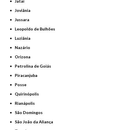
Jataí
Joviânia
Jussara
Leopoldo de Bulhões
Luziânia
Nazário
Orizona
Petrolina de Goiás
Piracanjuba
Posse
Quirinópolis
Rianápolis
São Domingos
São João da Aliança