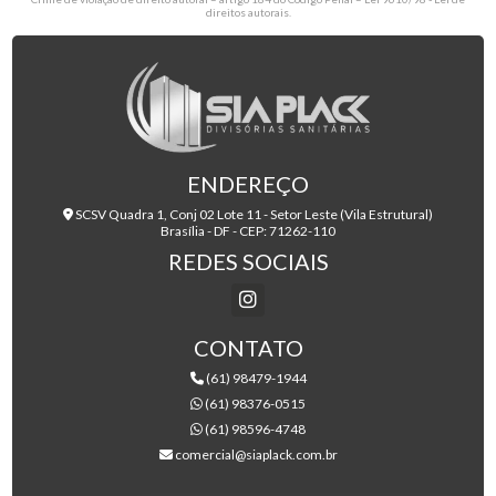
direitos autorais
.
ENDEREÇO
SCSV Quadra 1, Conj 02 Lote 11 - Setor Leste (Vila Estrutural)
Brasília - DF - CEP: 71262-110
REDES SOCIAIS
CONTATO
(61) 98479-1944
(61) 98376-0515
(61) 98596-4748
comercial@siaplack.com.br