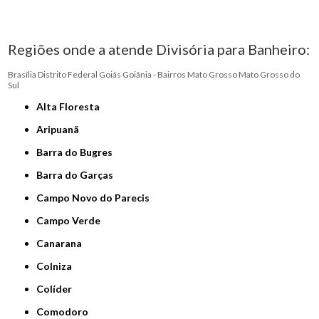
Regiões onde a atende Divisória para Banheiro:
Brasília
Distrito Federal
Goiás
Goiânia - Bairros
Mato Grosso
Mato Grosso do
Sul
Alta Floresta
Aripuanã
Barra do Bugres
Barra do Garças
Campo Novo do Parecis
Campo Verde
Canarana
Colniza
Colíder
Comodoro