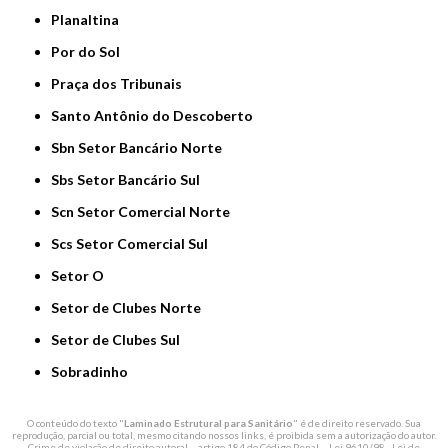
Planaltina
Por do Sol
Praça dos Tribunais
Santo Antônio do Descoberto
Sbn Setor Bancário Norte
Sbs Setor Bancário Sul
Scn Setor Comercial Norte
Scs Setor Comercial Sul
Setor O
Setor de Clubes Norte
Setor de Clubes Sul
Sobradinho
O conteúdo do texto "
Laminado Estrutural para Sanitário
" é de direito reservado. Sua
reprodução, parcial ou total, mesmo citando nossos links, é proibida sem a autorização do autor.
Crime de violação de direito autoral – artigo 184 do Código Penal –
Lei 9610/98 - Lei de