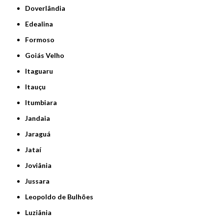
Doverlândia
Edealina
Formoso
Goiás Velho
Itaguaru
Itauçu
Itumbiara
Jandaia
Jaraguá
Jataí
Joviânia
Jussara
Leopoldo de Bulhões
Luziânia