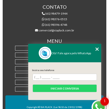
CONTATO
(61) 98479-1944
(61) 98376-0515
(61) 98596-4748
comercial@siaplack.com.br
MENU
HOME
Olá! Fale agora pelo WhatsApp
EMPRESA
PRODUTOS
BLOG
Insira seu telefone
CONTATO
CATEGORIAS
INICIAR CONVERSA
MAPA DO SITE
1
Copyright © SIA PLACK. (Lei 9610 de 19/02/1998)