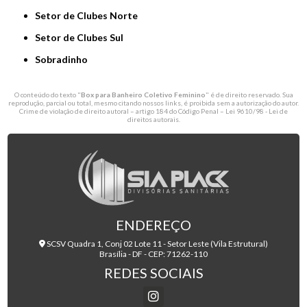
Setor de Clubes Norte
Setor de Clubes Sul
Sobradinho
O conteúdo do texto "
Box para Banheiro Coletivo Feminino
" é de direito reservado. Sua
reprodução, parcial ou total, mesmo citando nossos links, é proibida sem a autorização do autor.
Crime de violação de direito autoral – artigo 184 do Código Penal –
Lei 9610/98 - Lei de
direitos autorais
.
ENDEREÇO
SCSV Quadra 1, Conj 02 Lote 11 - Setor Leste (Vila Estrutural)
Brasília - DF - CEP: 71262-110
REDES SOCIAIS