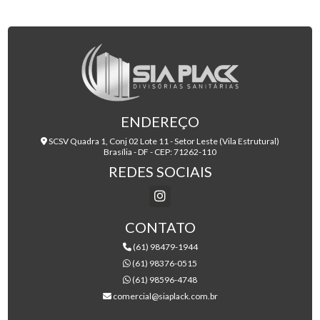
FABRICANTE DE DIVISÓRIA PARA SANITÁRIO COLETIVO:
fabricante de divisória à prova de umidade para sanitário
GUIA PRÁTICO
instalação de divisória para vestiário de academia
FABRICANTE DE DIVISÓRIA PARA SANITÁRIO COLETIVO:
O GUIA COMPLETO
INSTALAÇÃO DE DIVISÓRIA PARA VESTIÁRIO DE
ACADEMIA: GUIA PRÁTICO
ENDEREÇO
SCSV Quadra 1, Conj 02 Lote 11 - Setor Leste (Vila Estrutural)
Brasília - DF - CEP: 71262-110
REDES SOCIAIS
CONTATO
(61) 98479-1944
(61) 98376-0515
(61) 98596-4748
comercial@siaplack.com.br