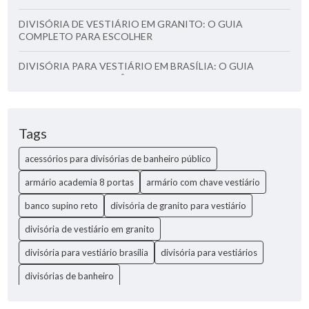
DIVISÓRIA DE VESTIÁRIO EM GRANITO: O GUIA
COMPLETO PARA ESCOLHER
DIVISÓRIA PARA VESTIÁRIO EM BRASÍLIA: O GUIA
COMPLETO QUE VOCÊ PRECISA
DIVISÓRIA PARA VESTIÁRIOS: O GUIA COMPLETO PARA
ESCOLHER A IDEAL
Tags
DIVISÓRIAS DE BANHEIRO: GUIA COMPLETO PARA
acessórios para divisórias de banheiro público
ESCOLHER A MELHOR OPÇÃO
armário academia 8 portas
armário com chave vestiário
DIVISÓRIAS DE BANHEIRO: O GUIA COMPLETO PARA
ESCOLHER A MELHOR OPÇÃO
banco supino reto
divisória de granito para vestiário
divisória de vestiário em granito
FABRICANTE DE DIVISÓRIA À PROVA DE UMIDADE PARA
SANITÁRIO: GUIA COMPLETO
divisória para vestiário brasília
divisória para vestiários
FABRICANTE DE DIVISÓRIA À PROVA DE UMIDADE PARA
divisórias de banheiro
SANITÁRIO: GUIA ESSENCIAL
fabricante de divisória para sanitário coletivo