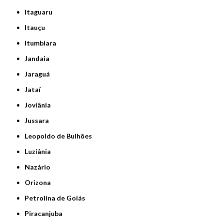
Itaguaru
Itauçu
Itumbiara
Jandaia
Jaraguá
Jataí
Joviânia
Jussara
Leopoldo de Bulhões
Luziânia
Nazário
Orizona
Petrolina de Goiás
Piracanjuba