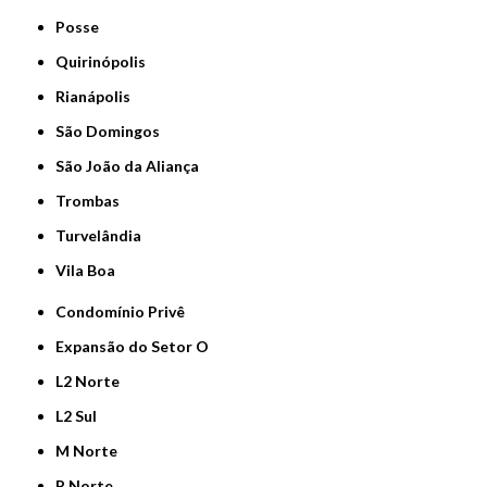
Posse
Quirinópolis
Rianápolis
São Domingos
São João da Aliança
Trombas
Turvelândia
Vila Boa
Condomínio Privê
Expansão do Setor O
L2 Norte
L2 Sul
M Norte
P Norte