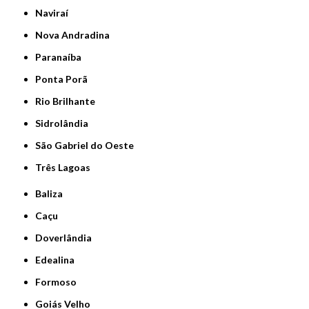
Naviraí
Nova Andradina
Paranaíba
Ponta Porã
Rio Brilhante
Sidrolândia
São Gabriel do Oeste
Três Lagoas
Baliza
Caçu
Doverlândia
Edealina
Formoso
Goiás Velho