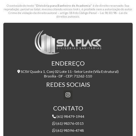
O conteúdo do texto "
Divisória para Banheiro de Academia
" é de direito reservado. Sua
reprodução, parcial ou total, mesmo citando nossos links, é proibida sem a autorização do autor.
Crime de violação de direito autoral – artigo 184 do Código Penal –
Lei 9610/98 - Lei de
direitos autorais
.
ENDEREÇO
SCSV Quadra 1, Conj 02 Lote 11 - Setor Leste (Vila Estrutural)
Brasília - DF - CEP: 71262-110
REDES SOCIAIS
CONTATO
(61) 98479-1944
(61) 98376-0515
(61) 98596-4748