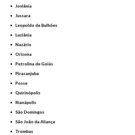
Joviânia
Jussara
Leopoldo de Bulhões
Luziânia
Nazário
Orizona
Petrolina de Goiás
Piracanjuba
Posse
Quirinópolis
Rianápolis
São Domingos
São João da Aliança
Trombas