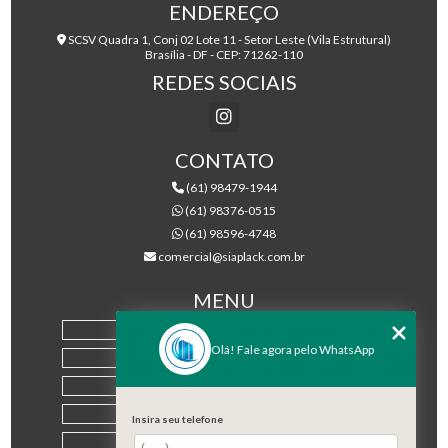
ENDEREÇO
SCSV Quadra 1, Conj 02 Lote 11 - Setor Leste (Vila Estrutural)
Brasília - DF - CEP: 71262-110
REDES SOCIAIS
CONTATO
(61) 98479-1944
(61) 98376-0515
(61) 98596-4748
comercial@siaplack.com.br
MENU
HOME
Olá! Fale agora pelo WhatsApp
EMPRESA
PRODUTOS
BLOG
Insira seu telefone
CONTATO