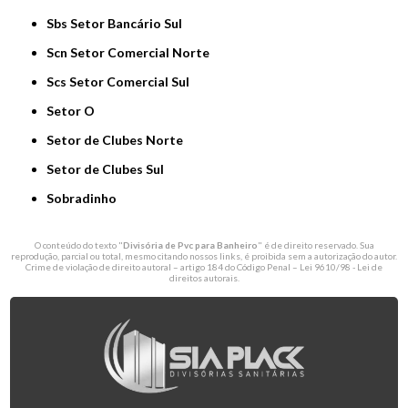
Sbs Setor Bancário Sul
Scn Setor Comercial Norte
Scs Setor Comercial Sul
Setor O
Setor de Clubes Norte
Setor de Clubes Sul
Sobradinho
O conteúdo do texto "
Divisória de Pvc para Banheiro
" é de direito reservado. Sua
reprodução, parcial ou total, mesmo citando nossos links, é proibida sem a autorização do autor.
Crime de violação de direito autoral – artigo 184 do Código Penal –
Lei 9610/98 - Lei de
direitos autorais
.