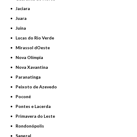
Jaciara
Juara
Juína
Lucas do Rio Verde
Mirassol dOeste
Nova Olímpia
Nova Xavantina
Paranatinga
Peixoto de Azevedo
Poconé
Pontes e Lacerda
Primavera do Leste
Rondonópolis
Sapezal