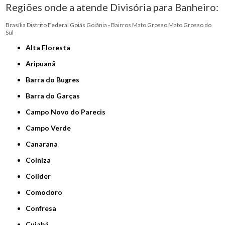
Regiões onde a atende Divisória para Banheiro:
Brasília
Distrito Federal
Goiás
Goiânia - Bairros
Mato Grosso
Mato Grosso do
Sul
Alta Floresta
Aripuanã
Barra do Bugres
Barra do Garças
Campo Novo do Parecis
Campo Verde
Canarana
Colniza
Colíder
Comodoro
Confresa
Cuiabá