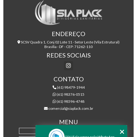
ENDEREÇO
SCSV Quadra 1, Conj 02 Lote 11 - Setor Leste (Vila Estrutural)
Brasília - DF - CEP: 71262-110
REDES SOCIAIS
CONTATO
(61) 98479-1944
(61) 98376-0515
(61) 98596-4748
comercial@siaplack.com.br
MENU
HOME
Olá! Fale agora pelo WhatsApp