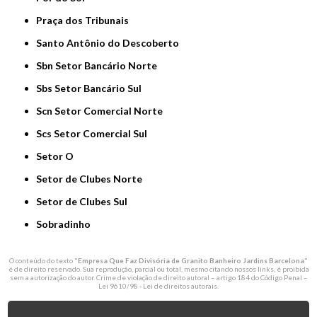
Praça dos Tribunais
Santo Antônio do Descoberto
Sbn Setor Bancário Norte
Sbs Setor Bancário Sul
Scn Setor Comercial Norte
Scs Setor Comercial Sul
Setor O
Setor de Clubes Norte
Setor de Clubes Sul
Sobradinho
O conteúdo do texto "
Empresa Que Faz Divisória de Granito Banheiro Jardins Barcelona
"
é de direito reservado. Sua reprodução, parcial ou total, mesmo citando nossos links, é proibida
sem a autorização do autor. Crime de violação de direito autoral – artigo 184 do Código Penal –
Lei 9610/98 - Lei de direitos autorais
.