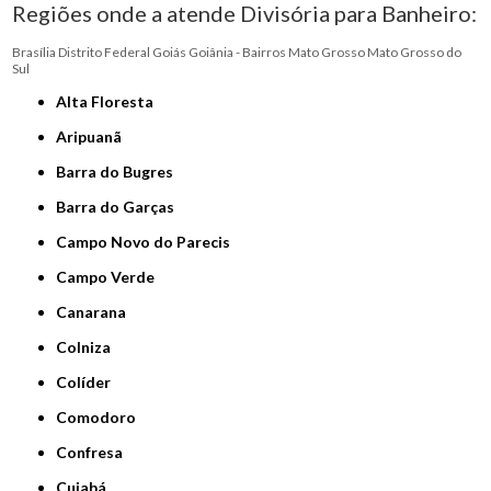
Regiões onde a atende Divisória para Banheiro:
Brasília
Distrito Federal
Goiás
Goiânia - Bairros
Mato Grosso
Mato Grosso do
Sul
Alta Floresta
Aripuanã
Barra do Bugres
Barra do Garças
Campo Novo do Parecis
Campo Verde
Canarana
Colniza
Colíder
Comodoro
Confresa
Cuiabá