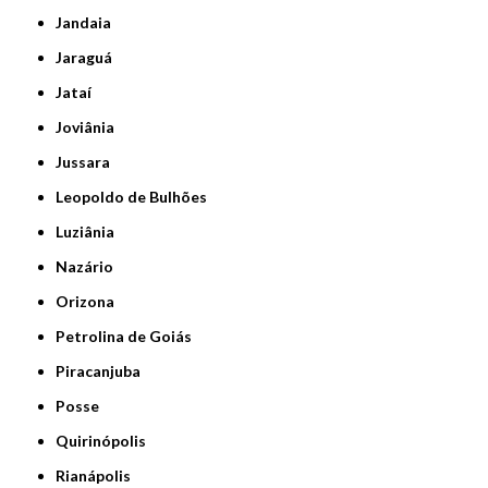
Jandaia
Jaraguá
Jataí
Joviânia
Jussara
Leopoldo de Bulhões
Luziânia
Nazário
Orizona
Petrolina de Goiás
Piracanjuba
Posse
Quirinópolis
Rianápolis