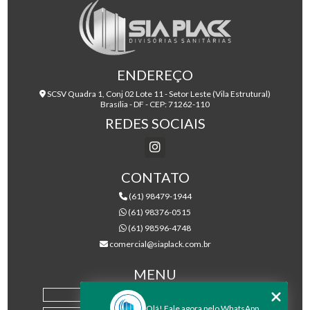
ENDEREÇO
SCSV Quadra 1, Conj 02 Lote 11 - Setor Leste (Vila Estrutural)
Brasília - DF - CEP: 71262-110
REDES SOCIAIS
CONTATO
(61) 98479-1944
(61) 98376-0515
(61) 98596-4748
comercial@siaplack.com.br
MENU
HOME
Olá! Fale agora pelo WhatsApp