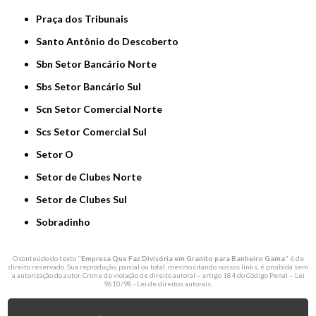
Praça dos Tribunais
Santo Antônio do Descoberto
Sbn Setor Bancário Norte
Sbs Setor Bancário Sul
Scn Setor Comercial Norte
Scs Setor Comercial Sul
Setor O
Setor de Clubes Norte
Setor de Clubes Sul
Sobradinho
O conteúdo do texto "
Empresa Que Faz Divisória em Granito para Banheiro Gama
" é de
direito reservado. Sua reprodução, parcial ou total, mesmo citando nossos links, é proibida sem
a autorização do autor. Crime de violação de direito autoral – artigo 184 do Código Penal –
Lei
9610/98 - Lei de direitos autorais
.