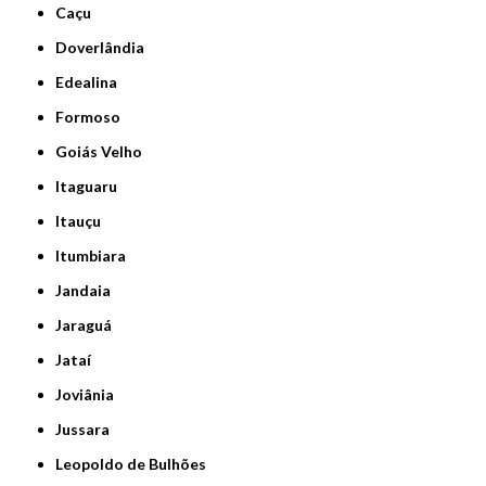
Caçu
Doverlândia
Edealina
Formoso
Goiás Velho
Itaguaru
Itauçu
Itumbiara
Jandaia
Jaraguá
Jataí
Joviânia
Jussara
Leopoldo de Bulhões