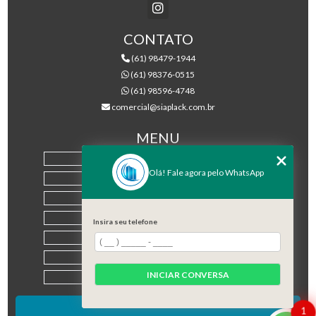
CONTATO
(61) 98479-1944
(61) 98376-0515
(61) 98596-4748
comercial@siaplack.com.br
MENU
HOME
Olá! Fale agora pelo WhatsApp
EMPRESA
PRODUTOS
BLOG
Insira seu telefone
CONTATO
CATEGORIAS
INICIAR CONVERSA
MAPA DO SITE
1