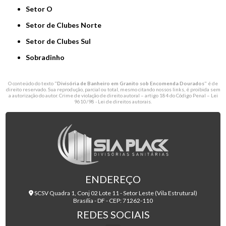
Setor O
Setor de Clubes Norte
Setor de Clubes Sul
Sobradinho
O conteúdo do texto "
Divisória de Banheiro em Granito sob Encomenda Dourados
" é de
direito reservado. Sua reprodução, parcial ou total, mesmo citando nossos links, é proibida sem
a autorização do autor. Crime de violação de direito autoral – artigo 184 do Código Penal –
Lei
9610/98 - Lei de direitos autorais
.
ENDEREÇO
SCSV Quadra 1, Conj 02 Lote 11 - Setor Leste (Vila Estrutural)
Brasília - DF - CEP: 71262-110
REDES SOCIAIS