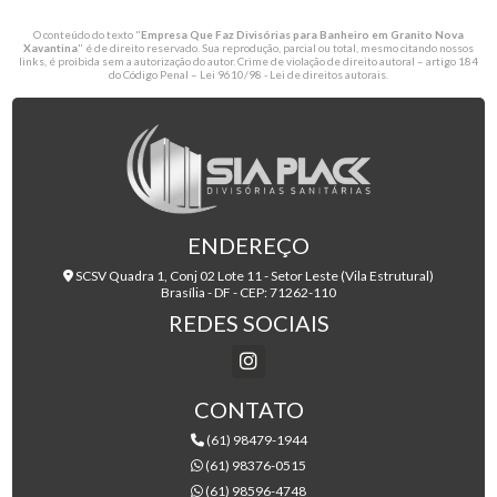
O conteúdo do texto "
Empresa Que Faz Divisórias para Banheiro em Granito Nova
Xavantina
" é de direito reservado. Sua reprodução, parcial ou total, mesmo citando nossos
links, é proibida sem a autorização do autor. Crime de violação de direito autoral – artigo 184
do Código Penal –
Lei 9610/98 - Lei de direitos autorais
.
ENDEREÇO
SCSV Quadra 1, Conj 02 Lote 11 - Setor Leste (Vila Estrutural)
Brasília - DF - CEP: 71262-110
REDES SOCIAIS
CONTATO
(61) 98479-1944
(61) 98376-0515
(61) 98596-4748