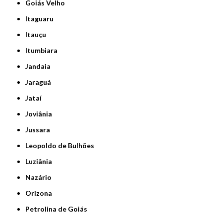
Goiás Velho
Itaguaru
Itauçu
Itumbiara
Jandaia
Jaraguá
Jataí
Joviânia
Jussara
Leopoldo de Bulhões
Luziânia
Nazário
Orizona
Petrolina de Goiás