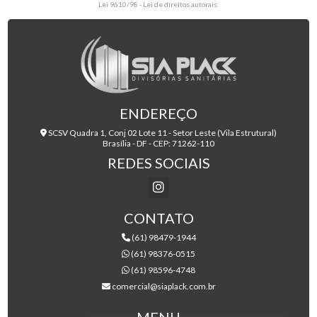
Lei 9610/98 - Lei de direitos autorais
.
ENDEREÇO
SCSV Quadra 1, Conj 02 Lote 11 - Setor Leste (Vila Estrutural)
Brasília - DF - CEP: 71262-110
REDES SOCIAIS
CONTATO
(61) 98479-1944
(61) 98376-0515
(61) 98596-4748
comercial@siaplack.com.br
MENU