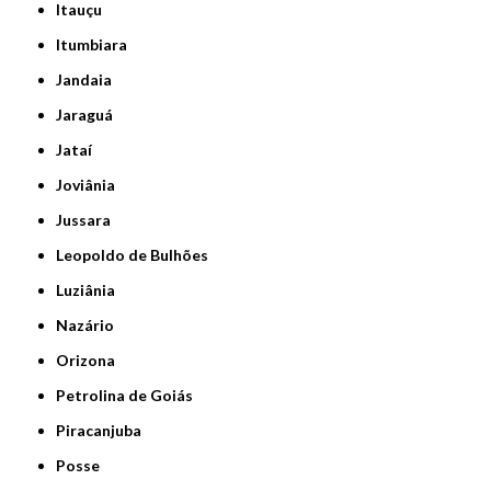
Itauçu
Itumbiara
Jandaia
Jaraguá
Jataí
Joviânia
Jussara
Leopoldo de Bulhões
Luziânia
Nazário
Orizona
Petrolina de Goiás
Piracanjuba
Posse