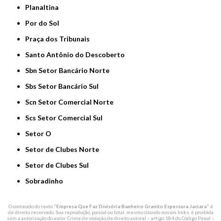
Planaltina
Por do Sol
Praça dos Tribunais
Santo Antônio do Descoberto
Sbn Setor Bancário Norte
Sbs Setor Bancário Sul
Scn Setor Comercial Norte
Scs Setor Comercial Sul
Setor O
Setor de Clubes Norte
Setor de Clubes Sul
Sobradinho
O conteúdo do texto "
Empresa Que Faz Divisória Banheiro Granito Espessura Jaciara
" é
de direito reservado. Sua reprodução, parcial ou total, mesmo citando nossos links, é proibida
sem a autorização do autor. Crime de violação de direito autoral – artigo 184 do Código Penal –