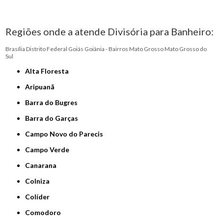
Regiões onde a atende Divisória para Banheiro:
Brasília
Distrito Federal
Goiás
Goiânia - Bairros
Mato Grosso
Mato Grosso do
Sul
Alta Floresta
Aripuanã
Barra do Bugres
Barra do Garças
Campo Novo do Parecis
Campo Verde
Canarana
Colniza
Colíder
Comodoro