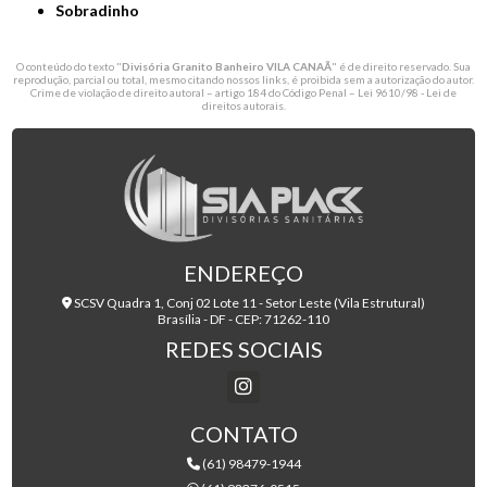
Sobradinho
O conteúdo do texto "
Divisória Granito Banheiro VILA CANAÃ
" é de direito reservado. Sua
reprodução, parcial ou total, mesmo citando nossos links, é proibida sem a autorização do autor.
Crime de violação de direito autoral – artigo 184 do Código Penal –
Lei 9610/98 - Lei de
direitos autorais
.
ENDEREÇO
SCSV Quadra 1, Conj 02 Lote 11 - Setor Leste (Vila Estrutural)
Brasília - DF - CEP: 71262-110
REDES SOCIAIS
CONTATO
(61) 98479-1944