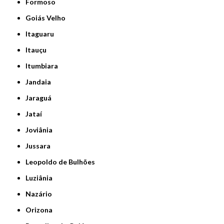
Formoso
Goiás Velho
Itaguaru
Itauçu
Itumbiara
Jandaia
Jaraguá
Jataí
Joviânia
Jussara
Leopoldo de Bulhões
Luziânia
Nazário
Orizona