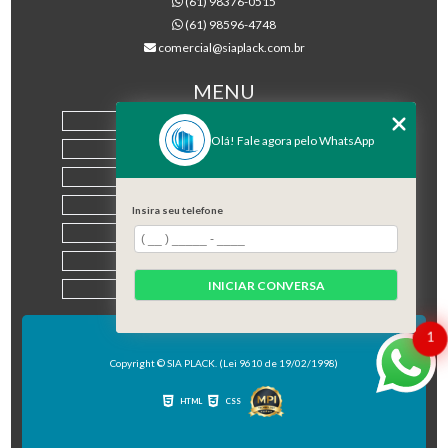
(61) 98376-0515
(61) 98596-4748
comercial@siaplack.com.br
MENU
HOME
Olá! Fale agora pelo WhatsApp
EMPRESA
PRODUTOS
BLOG
Insira seu telefone
CONTATO
CATEGORIAS
INICIAR CONVERSA
MAPA DO SITE
1
Copyright © SIA PLACK. (Lei 9610 de 19/02/1998)
HTML
CSS