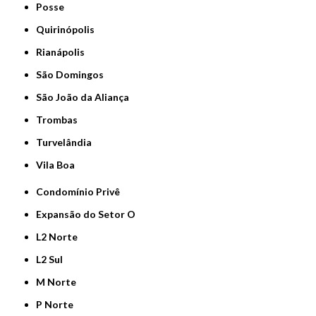
Posse
Quirinópolis
Rianápolis
São Domingos
São João da Aliança
Trombas
Turvelândia
Vila Boa
Condomínio Privê
Expansão do Setor O
L2 Norte
L2 Sul
M Norte
P Norte