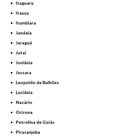
Itaguaru
Itauçu
Itumbiara
Jandaia
Jaraguá
Jataí
Joviânia
Jussara
Leopoldo de Bulhões
Luziânia
Nazário
Orizona
Petrolina de Goiás
Piracanjuba