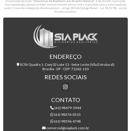
O conteúdo do texto "
Divisórias de Banheiro em Granito Naviraí
" é de direito reservado.
Sua reprodução, parcial ou total, mesmo citando nossos links, é proibida sem a autorização do
autor. Crime de violação de direito autoral – artigo 184 do Código Penal –
Lei 9610/98 - Lei de
direitos autorais
.
ENDEREÇO
SCSV Quadra 1, Conj 02 Lote 11 - Setor Leste (Vila Estrutural)
Brasília - DF - CEP: 71262-110
REDES SOCIAIS
CONTATO
(61) 98479-1944
(61) 98376-0515
(61) 98596-4748
comercial@siaplack.com.br