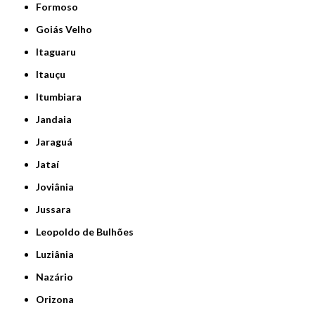
Formoso
Goiás Velho
Itaguaru
Itauçu
Itumbiara
Jandaia
Jaraguá
Jataí
Joviânia
Jussara
Leopoldo de Bulhões
Luziânia
Nazário
Orizona