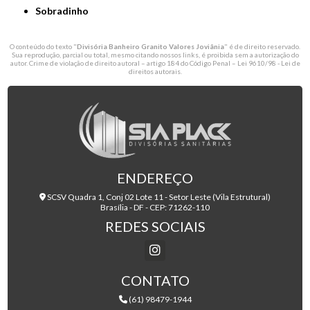
Sobradinho
O conteúdo do texto "
Divisória Banheiro Granito Valores Joviânia
" é de direito reservado.
Sua reprodução, parcial ou total, mesmo citando nossos links, é proibida sem a autorização do
autor. Crime de violação de direito autoral – artigo 184 do Código Penal –
Lei 9610/98 - Lei de
direitos autorais
.
ENDEREÇO
SCSV Quadra 1, Conj 02 Lote 11 - Setor Leste (Vila Estrutural)
Brasília - DF - CEP: 71262-110
REDES SOCIAIS
CONTATO
(61) 98479-1944