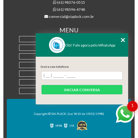
(61) 98376-0515
(61) 98596-4748
comercial@siaplack.com.br
MENU
HOME
Olá! Fale agora pelo WhatsApp
EMPRESA
PRODUTOS
BLOG
Insira seu telefone
CONTATO
CATEGORIAS
INICIAR CONVERSA
MAPA DO SITE
1
Copyright © SIA PLACK. (Lei 9610 de 19/02/1998)
HTML
CSS