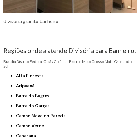
divisória granito banheiro
Regiões onde a atende Divisória para Banheiro:
Brasília
Distrito Federal
Goiás
Goiânia - Bairros
Mato Grosso
Mato Grosso do
Sul
Alta Floresta
Aripuanã
Barra do Bugres
Barra do Garças
Campo Novo do Parecis
Campo Verde
Canarana