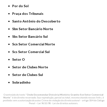
Por do Sol
Praça dos Tribunais
Santo Antônio do Descoberto
Sbn Setor Bancário Norte
Sbs Setor Bancário Sul
Scn Setor Comercial Norte
Scs Setor Comercial Sul
Setor O
Setor de Clubes Norte
Setor de Clubes Sul
Sobradinho
O conteúdo do texto "
Onde Encomendar Divisória Mictório Granito Scn Setor Comercial
Norte
" é de direito reservado. Sua reprodução, parcial ou total, mesmo citando nossos links, é
proibida sem a autorização do autor. Crime de violação de direito autoral – artigo 184 do Código
Penal –
Lei 9610/98 - Lei de direitos autorais
.