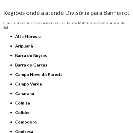
Regiões onde a atende Divisória para Banheiro:
Brasília
Distrito Federal
Goiás
Goiânia - Bairros
Mato Grosso
Mato Grosso do
Sul
Alta Floresta
Aripuanã
Barra do Bugres
Barra do Garças
Campo Novo do Parecis
Campo Verde
Canarana
Colniza
Colíder
Comodoro
Confresa