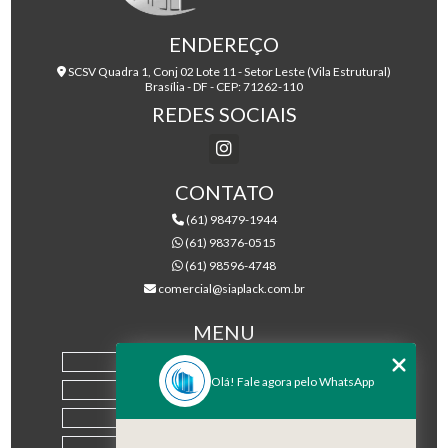
ENDEREÇO
SCSV Quadra 1, Conj 02 Lote 11 - Setor Leste (Vila Estrutural)
Brasília - DF - CEP: 71262-110
REDES SOCIAIS
CONTATO
(61) 98479-1944
(61) 98376-0515
(61) 98596-4748
comercial@siaplack.com.br
MENU
HOME
Olá! Fale agora pelo WhatsApp
EMPRESA
PRODUTOS
BLOG