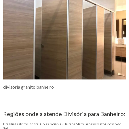
divisória granito banheiro
Regiões onde a atende Divisória para Banheiro:
Brasília
Distrito Federal
Goiás
Goiânia - Bairros
Mato Grosso
Mato Grosso do
Sul