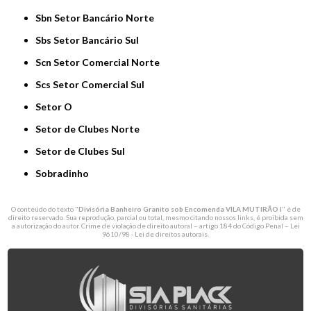
Sbn Setor Bancário Norte
Sbs Setor Bancário Sul
Scn Setor Comercial Norte
Scs Setor Comercial Sul
Setor O
Setor de Clubes Norte
Setor de Clubes Sul
Sobradinho
O conteúdo do texto "
Divisória Banheiro Granito sob Encomenda VILA MUTIRÃO I
" é de
direito reservado. Sua reprodução, parcial ou total, mesmo citando nossos links, é proibida sem
a autorização do autor. Crime de violação de direito autoral – artigo 184 do Código Penal –
Lei
9610/98 - Lei de direitos autorais
.