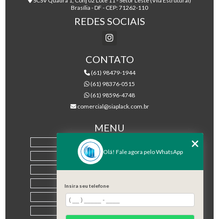
SCSV Quadra 1, Conj 02 Lote 11 - Setor Leste (Vila Estrutural)
Brasília - DF - CEP: 71262-110
REDES SOCIAIS
CONTATO
(61) 98479-1944
(61) 98376-0515
(61) 98596-4748
comercial@siaplack.com.br
MENU
HOME
Olá! Fale agora pelo WhatsApp
EMPRESA
PRODUTOS
BLOG
Insira seu telefone
CONTATO
CATEGORIAS