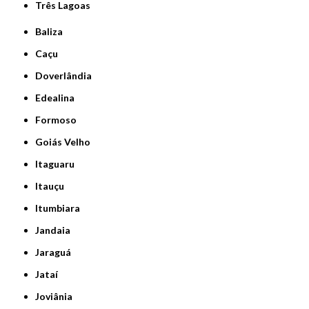
Três Lagoas
Baliza
Caçu
Doverlândia
Edealina
Formoso
Goiás Velho
Itaguaru
Itauçu
Itumbiara
Jandaia
Jaraguá
Jataí
Joviânia