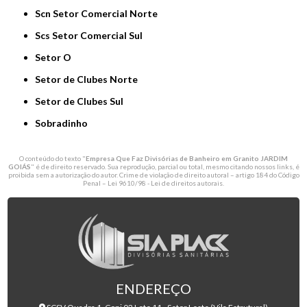
Scn Setor Comercial Norte
Scs Setor Comercial Sul
Setor O
Setor de Clubes Norte
Setor de Clubes Sul
Sobradinho
O conteúdo do texto "
Empresa Que Faz Divisórias de Banheiro em Granito JARDIM
GOIÁS
" é de direito reservado. Sua reprodução, parcial ou total, mesmo citando nossos links, é
proibida sem a autorização do autor. Crime de violação de direito autoral – artigo 184 do Código
Penal –
Lei 9610/98 - Lei de direitos autorais
.
ENDEREÇO