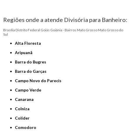
Regiões onde a atende Divisória para Banheiro:
Brasília
Distrito Federal
Goiás
Goiânia - Bairros
Mato Grosso
Mato Grosso do
Sul
Alta Floresta
Aripuanã
Barra do Bugres
Barra do Garças
Campo Novo do Parecis
Campo Verde
Canarana
Colniza
Colíder
Comodoro