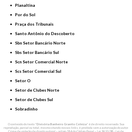
Planaltina
Por do Sol
Praça dos Tribunais
Santo Antônio do Descoberto
Sbn Setor Bancário Norte
Sbs Setor Bancário Sul
Scn Setor Comercial Norte
Scs Setor Comercial Sul
Setor O
Setor de Clubes Norte
Setor de Clubes Sul
Sobradinho
O conteúdo do texto "
Divisória Banheiro Granito Colniza
" é de direito reservado. Sua
reprodução, parcial ou total, mesmo citando nossos links, é proibida sem a autorização do autor.
Crime de violação de direito autoral – artigo 184 do Código Penal –
Lei 9610/98 - Lei de