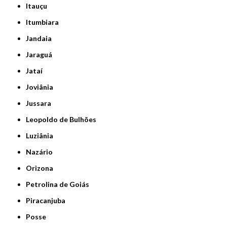
Itauçu
Itumbiara
Jandaia
Jaraguá
Jataí
Joviânia
Jussara
Leopoldo de Bulhões
Luziânia
Nazário
Orizona
Petrolina de Goiás
Piracanjuba
Posse