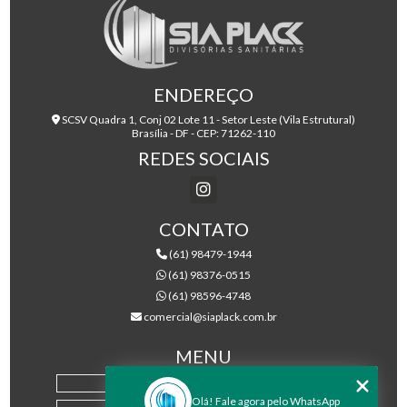
ENDEREÇO
SCSV Quadra 1, Conj 02 Lote 11 - Setor Leste (Vila Estrutural)
Brasília - DF - CEP: 71262-110
REDES SOCIAIS
CONTATO
(61) 98479-1944
(61) 98376-0515
(61) 98596-4748
comercial@siaplack.com.br
MENU
HOME
Olá! Fale agora pelo WhatsApp