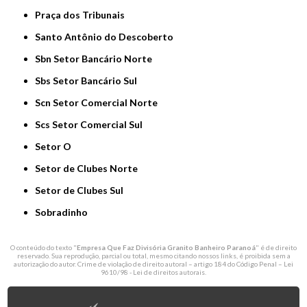
Praça dos Tribunais
Santo Antônio do Descoberto
Sbn Setor Bancário Norte
Sbs Setor Bancário Sul
Scn Setor Comercial Norte
Scs Setor Comercial Sul
Setor O
Setor de Clubes Norte
Setor de Clubes Sul
Sobradinho
O conteúdo do texto "
Empresa Que Faz Divisória Granito Banheiro Paranoá
" é de direito
reservado. Sua reprodução, parcial ou total, mesmo citando nossos links, é proibida sem a
autorização do autor. Crime de violação de direito autoral – artigo 184 do Código Penal –
Lei
9610/98 - Lei de direitos autorais
.