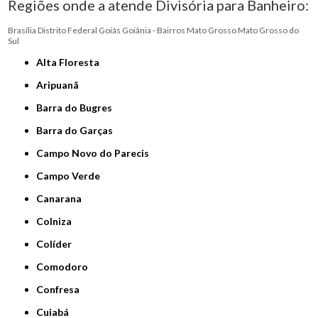
Regiões onde a atende Divisória para Banheiro:
Brasília
Distrito Federal
Goiás
Goiânia - Bairros
Mato Grosso
Mato Grosso do
Sul
Alta Floresta
Aripuanã
Barra do Bugres
Barra do Garças
Campo Novo do Parecis
Campo Verde
Canarana
Colniza
Colíder
Comodoro
Confresa
Cuiabá