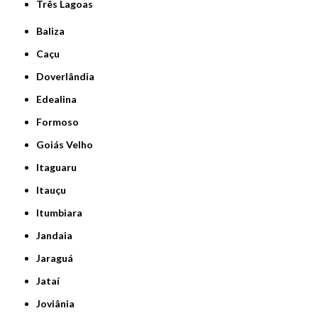
Três Lagoas
Baliza
Caçu
Doverlândia
Edealina
Formoso
Goiás Velho
Itaguaru
Itauçu
Itumbiara
Jandaia
Jaraguá
Jataí
Joviânia