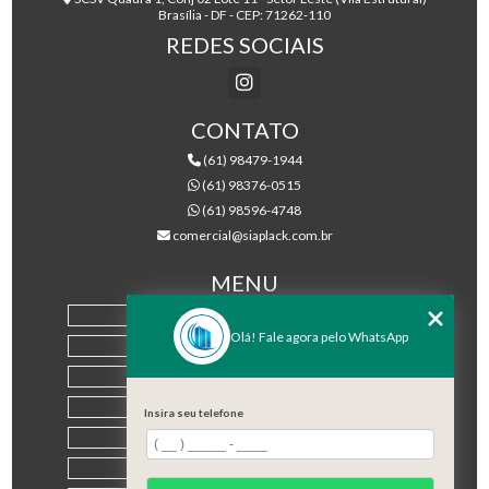
Brasília - DF - CEP: 71262-110
REDES SOCIAIS
CONTATO
(61) 98479-1944
(61) 98376-0515
(61) 98596-4748
comercial@siaplack.com.br
MENU
HOME
Olá! Fale agora pelo WhatsApp
EMPRESA
PRODUTOS
BLOG
Insira seu telefone
CONTATO
CATEGORIAS