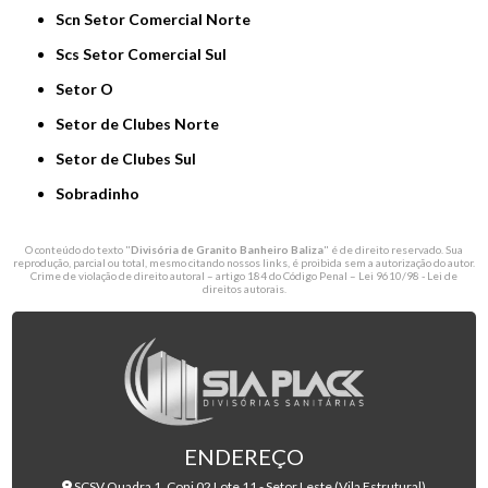
Scn Setor Comercial Norte
Scs Setor Comercial Sul
Setor O
Setor de Clubes Norte
Setor de Clubes Sul
Sobradinho
O conteúdo do texto "
Divisória de Granito Banheiro Baliza
" é de direito reservado. Sua
reprodução, parcial ou total, mesmo citando nossos links, é proibida sem a autorização do autor.
Crime de violação de direito autoral – artigo 184 do Código Penal –
Lei 9610/98 - Lei de
direitos autorais
.
ENDEREÇO
SCSV Quadra 1, Conj 02 Lote 11 - Setor Leste (Vila Estrutural)