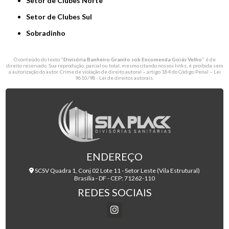
Setor de Clubes Norte
Setor de Clubes Sul
Sobradinho
O conteúdo do texto "
Divisória Banheiro Granito sob Encomenda Goiás Velho
" é de
direito reservado. Sua reprodução, parcial ou total, mesmo citando nossos links, é proibida sem
a autorização do autor. Crime de violação de direito autoral – artigo 184 do Código Penal –
Lei
9610/98 - Lei de direitos autorais
.
ENDEREÇO
SCSV Quadra 1, Conj 02 Lote 11 - Setor Leste (Vila Estrutural)
Brasília - DF - CEP: 71262-110
REDES SOCIAIS