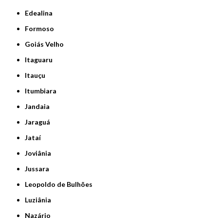
Edealina
Formoso
Goiás Velho
Itaguaru
Itauçu
Itumbiara
Jandaia
Jaraguá
Jataí
Joviânia
Jussara
Leopoldo de Bulhões
Luziânia
Nazário