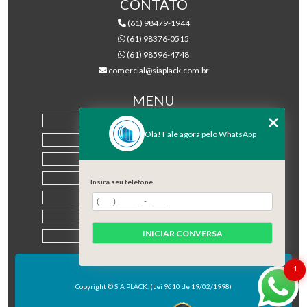
CONTATO
(61) 98479-1944
(61) 98376-0515
(61) 98596-4748
comercial@siaplack.com.br
MENU
HOME
Olá! Fale agora pelo WhatsApp
EMPRESA
PRODUTOS
BLOG
Insira seu telefone
CONTATO
CATEGORIAS
INICIAR CONVERSA
MAPA DO SITE
1
Copyright © SIA PLACK. (Lei 9610 de 19/02/1998)