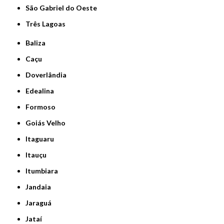
São Gabriel do Oeste
Três Lagoas
Baliza
Caçu
Doverlândia
Edealina
Formoso
Goiás Velho
Itaguaru
Itauçu
Itumbiara
Jandaia
Jaraguá
Jataí