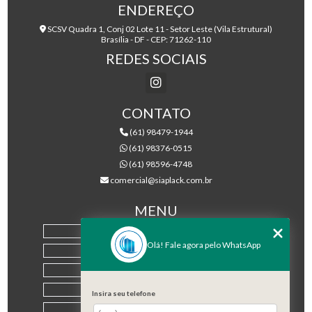
ENDEREÇO
SCSV Quadra 1, Conj 02 Lote 11 - Setor Leste (Vila Estrutural)
Brasília - DF - CEP: 71262-110
REDES SOCIAIS
CONTATO
(61) 98479-1944
(61) 98376-0515
(61) 98596-4748
comercial@siaplack.com.br
MENU
HOME
Olá! Fale agora pelo WhatsApp
EMPRESA
PRODUTOS
BLOG
Insira seu telefone
CONTATO