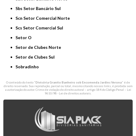
Sbs Setor Bancário Sul
Scn Setor Comercial Norte
Scs Setor Comercial Sul
Setor O
Setor de Clubes Norte
Setor de Clubes Sul
Sobradinho
O conteúdo do texto "
Divisória Granito Banheiro sob Encomenda Jardins Verona
" é de
direito reservado. Sua reprodução, parcial ou total, mesmo citando nossos links, é proibida sem
a autorização do autor. Crime de violação de direito autoral – artigo 184 do Código Penal –
Lei
9610/98 - Lei de direitos autorais
.