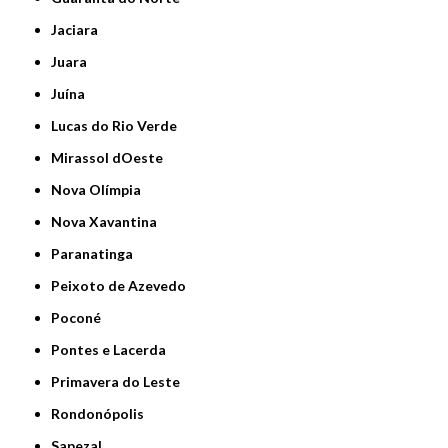
Jaciara
Juara
Juína
Lucas do Rio Verde
Mirassol dOeste
Nova Olímpia
Nova Xavantina
Paranatinga
Peixoto de Azevedo
Poconé
Pontes e Lacerda
Primavera do Leste
Rondonópolis
Sapezal