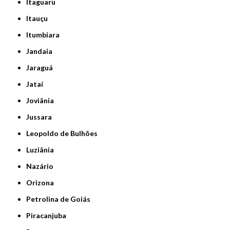
Itaguaru
Itauçu
Itumbiara
Jandaia
Jaraguá
Jataí
Joviânia
Jussara
Leopoldo de Bulhões
Luziânia
Nazário
Orizona
Petrolina de Goiás
Piracanjuba