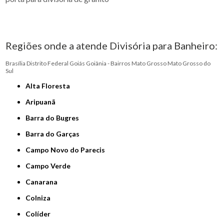
Regiões onde a atende Divisória para Banheiro:
Brasília
Distrito Federal
Goiás
Goiânia - Bairros
Mato Grosso
Mato Grosso do
Sul
Alta Floresta
Aripuanã
Barra do Bugres
Barra do Garças
Campo Novo do Parecis
Campo Verde
Canarana
Colniza
Colíder