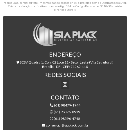
reprodução, parcial ou total, mesmo citando nossos links, é proibida sem a autorização do autor.
Crime de violação de direito autoral – artigo 184 do Código Penal –
Lei 9610/98 - Lei de
direitos autorais
.
ENDEREÇO
SCSV Quadra 1, Conj 02 Lote 11 - Setor Leste (Vila Estrutural)
Brasília - DF - CEP: 71262-110
REDES SOCIAIS
CONTATO
(61) 98479-1944
(61) 98376-0515
(61) 98596-4748
comercial@siaplack.com.br