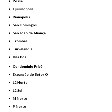
Posse
Quirinópolis
Rianápolis
São Domingos
São João da Aliança
Trombas
Turvelândia
Vila Boa
Condomínio Privê
Expansão do Setor O
L2 Norte
L2 Sul
M Norte
P Norte