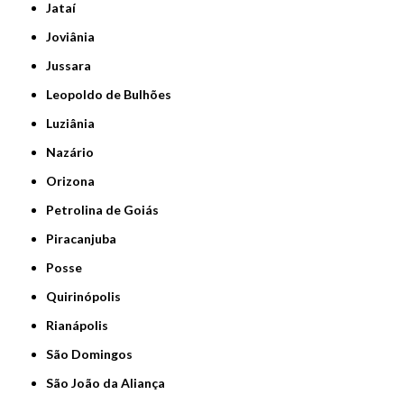
Jataí
Joviânia
Jussara
Leopoldo de Bulhões
Luziânia
Nazário
Orizona
Petrolina de Goiás
Piracanjuba
Posse
Quirinópolis
Rianápolis
São Domingos
São João da Aliança