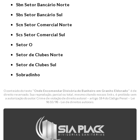
Sbn Setor Bancário Norte
Sbs Setor Bancário Sul
Scn Setor Comercial Norte
Scs Setor Comercial Sul
Setor O
Setor de Clubes Norte
Setor de Clubes Sul
Sobradinho
O conteúdo do texto "
Onde Encomendar Divisória de Banheiro em Granito Eldorado
" é de
direito reservado. Sua reprodução, parcial ou total, mesmo citando nossos links, é proibida sem
a autorização do autor. Crime de violação de direito autoral – artigo 184 do Código Penal –
Lei
9610/98 - Lei de direitos autorais
.