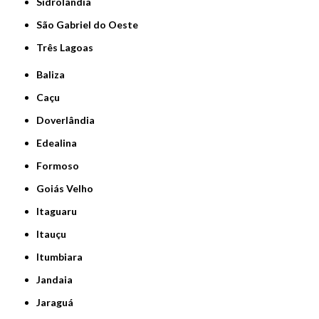
Sidrolândia
São Gabriel do Oeste
Três Lagoas
Baliza
Caçu
Doverlândia
Edealina
Formoso
Goiás Velho
Itaguaru
Itauçu
Itumbiara
Jandaia
Jaraguá