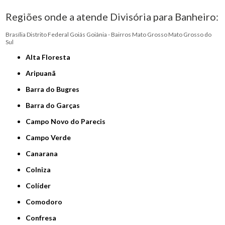
Regiões onde a atende Divisória para Banheiro:
Brasília
Distrito Federal
Goiás
Goiânia - Bairros
Mato Grosso
Mato Grosso do
Sul
Alta Floresta
Aripuanã
Barra do Bugres
Barra do Garças
Campo Novo do Parecis
Campo Verde
Canarana
Colniza
Colíder
Comodoro
Confresa