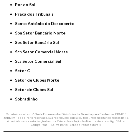
Por do Sol
Praça dos Tribunais
Santo Antônio do Descoberto
Sbn Setor Bancário Norte
Sbs Setor Bancário Sul
Scn Setor Comercial Norte
Scs Setor Comercial Sul
Setor O
Setor de Clubes Norte
Setor de Clubes Sul
Sobradinho
O conteúdo do texto "
Onde Encomendar Divisórias de Granito para Banheiros CIDADE
JARDIM
" é de direito reservado. Sua reprodução, parcial ou total, mesmo citando nossos links,
é proibida sem a autorização do autor. Crime de violação de direito autoral – artigo 184 do
Código Penal –
Lei 9610/98 - Lei de direitos autorais
.