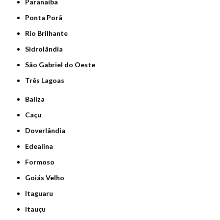
Paranaíba
Ponta Porã
Rio Brilhante
Sidrolândia
São Gabriel do Oeste
Três Lagoas
Baliza
Caçu
Doverlândia
Edealina
Formoso
Goiás Velho
Itaguaru
Itauçu