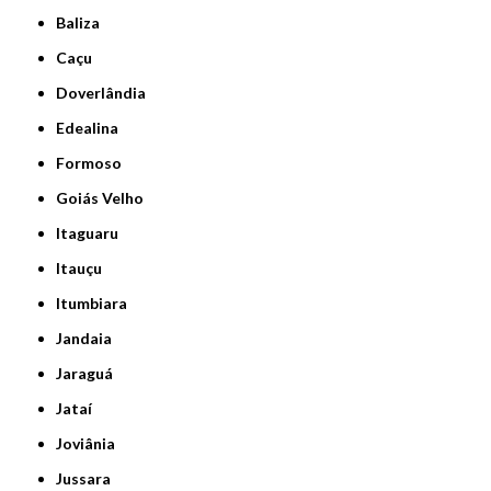
Baliza
Caçu
Doverlândia
Edealina
Formoso
Goiás Velho
Itaguaru
Itauçu
Itumbiara
Jandaia
Jaraguá
Jataí
Joviânia
Jussara