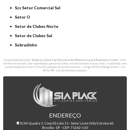
Scs Setor Comercial Sul
Setor O
Setor de Clubes Norte
Setor de Clubes Sul
Sobradinho
O conteúdo do texto "
Empresa Que Faz Divisória de Mármore para Banheiro Coxim
" é de
direito reservado. Sua reprodução, parcial ou total, mesmo citando nossos links, é proibida sem
a autorização do autor. Crime de violação de direito autoral – artigo 184 do Código Penal –
Lei
9610/98 - Lei de direitos autorais
.
ENDEREÇO
SCSV Quadra 1, Conj 02 Lote 11 - Setor Leste (Vila Estrutural)
Brasília - DF - CEP: 71262-110