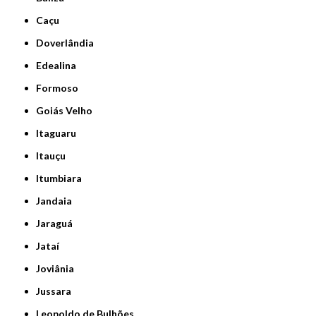
Caçu
Doverlândia
Edealina
Formoso
Goiás Velho
Itaguaru
Itauçu
Itumbiara
Jandaia
Jaraguá
Jataí
Joviânia
Jussara
Leopoldo de Bulhões