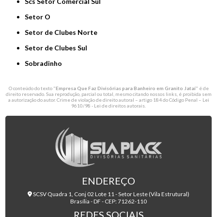
Scs Setor Comercial Sul
Setor O
Setor de Clubes Norte
Setor de Clubes Sul
Sobradinho
O conteúdo do texto "
Empresa Que Faz Divisórias para Banheiro em Granito Jataí
" é de
direito reservado. Sua reprodução, parcial ou total, mesmo citando nossos links, é proibida sem
a autorização do autor. Crime de violação de direito autoral – artigo 184 do Código Penal –
Lei
9610/98 - Lei de direitos autorais
.
ENDEREÇO
SCSV Quadra 1, Conj 02 Lote 11 - Setor Leste (Vila Estrutural)
Brasília - DF - CEP: 71262-110
REDES SOCIAIS