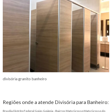
divisória granito banheiro
Regiões onde a atende Divisória para Banheiro:
Brasília
Distrito Federal
Goiás
Goiânia - Bairros
Mato Grosso
Mato Grosso do