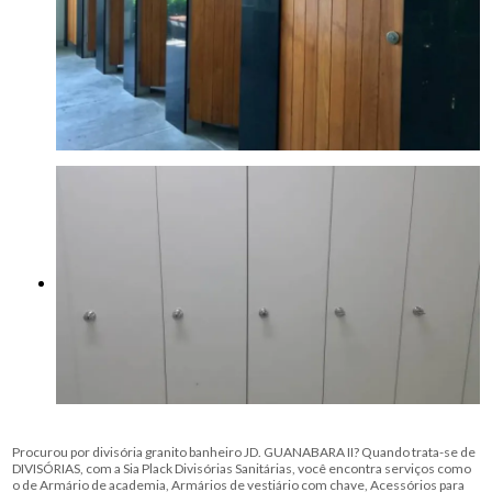
Procurou por divisória granito banheiro JD. GUANABARA II? Quando trata-se de
DIVISÓRIAS, com a Sia Plack Divisórias Sanitárias, você encontra serviços como
o de Armário de academia, Armários de vestiário com chave, Acessórios para