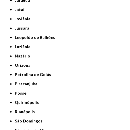
Jaraguá
Jataí
Joviânia
Jussara
Leopoldo de Bulhões
Luziânia
Nazário
Orizona
Petrolina de Goiás
Piracanjuba
Posse
Quirinópolis
Rianápolis
São Domingos