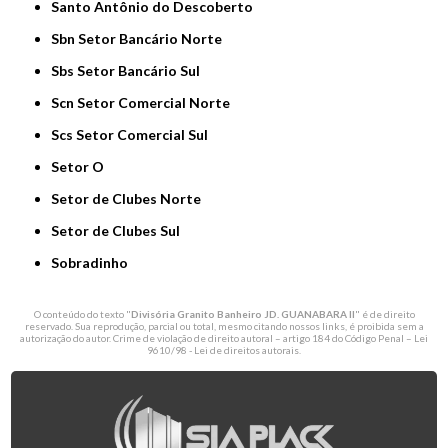
Santo Antônio do Descoberto
Sbn Setor Bancário Norte
Sbs Setor Bancário Sul
Scn Setor Comercial Norte
Scs Setor Comercial Sul
Setor O
Setor de Clubes Norte
Setor de Clubes Sul
Sobradinho
O conteúdo do texto "
Divisória Granito Banheiro JD. GUANABARA II
" é de direito
reservado. Sua reprodução, parcial ou total, mesmo citando nossos links, é proibida sem a
autorização do autor. Crime de violação de direito autoral – artigo 184 do Código Penal –
Lei
9610/98 - Lei de direitos autorais
.