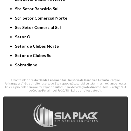
Sbs Setor Bancário Sul
Scn Setor Comercial Norte
Scs Setor Comercial Sul
Setor O
Setor de Clubes Norte
Setor de Clubes Sul
Sobradinho
O conteúdo do texto "
Onde Encomendar Divisória de Banheiro Granito Parque
Anhanguera
" é de direito reservado. Sua reprodução, parcial ou total, mesmo citando nossos
links, é proibida sem a autorização do autor. Crime de violação de direito autoral – artigo 184
do Código Penal –
Lei 9610/98 - Lei de direitos autorais
.