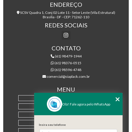
ENDEREÇO
SCSV Quadra 1, Conj 02 Lote 11 - Setor Leste (Vila Estrutural)
Brasília - DF - CEP: 71262-110
REDES SOCIAIS
CONTATO
(61) 98479-1944
(61) 98376-0515
(61) 98596-4748
comercial@siaplack.com.br
MENU
HOME
Olá! Fale agora pelo WhatsApp
EMPRESA
PRODUTOS
BLOG
Insira seu telefone
CONTATO