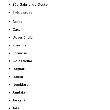
São Gabriel do Oeste
Três Lagoas
Baliza
Caçu
Doverlândia
Edealina
Formoso
Goiás Velho
Itaguaru
Itauçu
Itumbiara
Jandaia
Jaraguá
Jataí