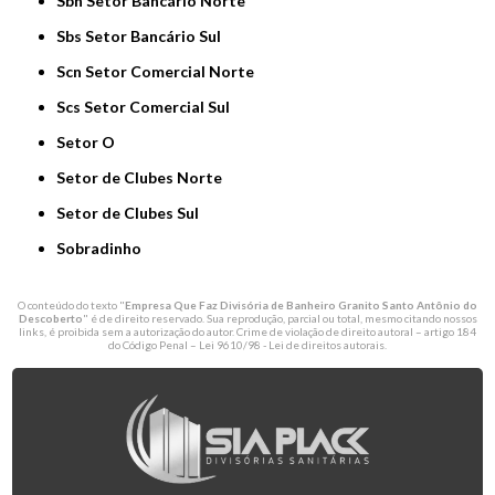
Sbn Setor Bancário Norte
Sbs Setor Bancário Sul
Scn Setor Comercial Norte
Scs Setor Comercial Sul
Setor O
Setor de Clubes Norte
Setor de Clubes Sul
Sobradinho
O conteúdo do texto "
Empresa Que Faz Divisória de Banheiro Granito Santo Antônio do
Descoberto
" é de direito reservado. Sua reprodução, parcial ou total, mesmo citando nossos
links, é proibida sem a autorização do autor. Crime de violação de direito autoral – artigo 184
do Código Penal –
Lei 9610/98 - Lei de direitos autorais
.