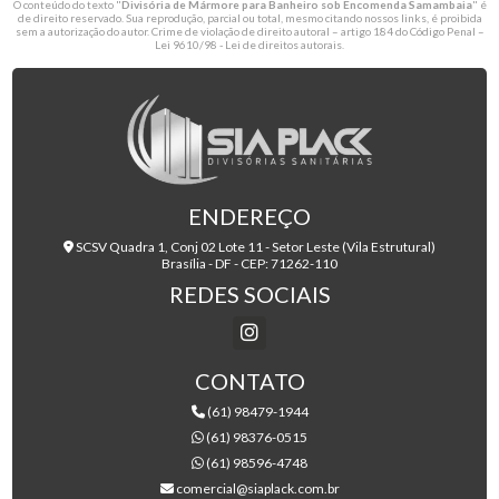
O conteúdo do texto "
Divisória de Mármore para Banheiro sob Encomenda Samambaia
" é
de direito reservado. Sua reprodução, parcial ou total, mesmo citando nossos links, é proibida
sem a autorização do autor. Crime de violação de direito autoral – artigo 184 do Código Penal –
Lei 9610/98 - Lei de direitos autorais
.
ENDEREÇO
SCSV Quadra 1, Conj 02 Lote 11 - Setor Leste (Vila Estrutural)
Brasília - DF - CEP: 71262-110
REDES SOCIAIS
CONTATO
(61) 98479-1944
(61) 98376-0515
(61) 98596-4748
comercial@siaplack.com.br