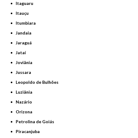
Itaguaru
Itauçu
Itumbiara
Jandaia
Jaraguá
Jataí
Joviânia
Jussara
Leopoldo de Bulhões
Luziânia
Nazário
Orizona
Petrolina de Goiás
Piracanjuba