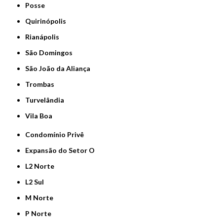
Posse
Quirinópolis
Rianápolis
São Domingos
São João da Aliança
Trombas
Turvelândia
Vila Boa
Condomínio Privê
Expansão do Setor O
L2 Norte
L2 Sul
M Norte
P Norte