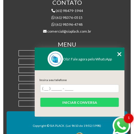
CONTATO
(61) 98479-1944
(61) 98376-0515
(61) 98596-4748
comercial@siaplack.com.br
MENU
HOME
Olá! Fale agora pelo WhatsApp
EMPRESA
PRODUTOS
BLOG
Insira seu telefone
CONTATO
CATEGORIAS
INICIAR CONVERSA
MAPA DO SITE
1
Copyright © SIA PLACK. (Lei 9610 de 19/02/1998)