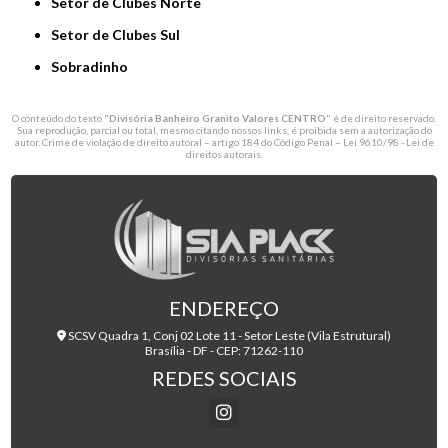
Setor de Clubes Norte
Setor de Clubes Sul
Sobradinho
O conteúdo do texto "
Divisória Banheiro Granito Valores CENTRO
" é de direito reservado.
Sua reprodução, parcial ou total, mesmo citando nossos links, é proibida sem a autorização do
autor. Crime de violação de direito autoral – artigo 184 do Código Penal –
Lei 9610/98 - Lei de
direitos autorais
.
ENDEREÇO
SCSV Quadra 1, Conj 02 Lote 11 - Setor Leste (Vila Estrutural)
Brasília - DF - CEP: 71262-110
REDES SOCIAIS