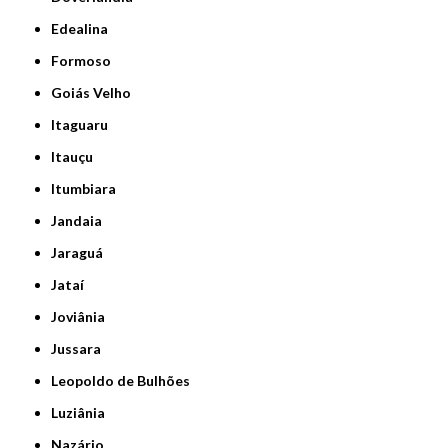
Edealina
Formoso
Goiás Velho
Itaguaru
Itauçu
Itumbiara
Jandaia
Jaraguá
Jataí
Joviânia
Jussara
Leopoldo de Bulhões
Luziânia
Nazário