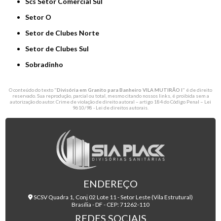
Scs Setor Comercial Sul
Setor O
Setor de Clubes Norte
Setor de Clubes Sul
Sobradinho
O conteúdo do texto "
Divisória em Granito para Banheiro VILA MUTIRÃO I
" é de direito
reservado. Sua reprodução, parcial ou total, mesmo citando nossos links, é proibida sem a
autorização do autor. Crime de violação de direito autoral – artigo 184 do Código Penal –
Lei
9610/98 - Lei de direitos autorais
.
ENDEREÇO
SCSV Quadra 1, Conj 02 Lote 11 - Setor Leste (Vila Estrutural)
Brasília - DF - CEP: 71262-110
REDES SOCIAIS