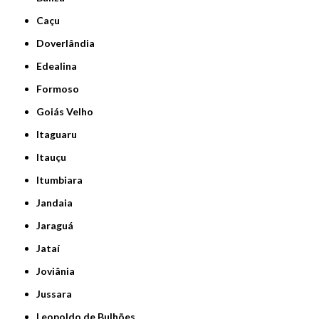
Caçu
Doverlândia
Edealina
Formoso
Goiás Velho
Itaguaru
Itauçu
Itumbiara
Jandaia
Jaraguá
Jataí
Joviânia
Jussara
Leopoldo de Bulhões