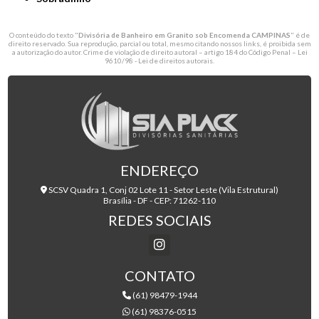
O conteúdo do texto "
Divisória de Banheiro em Granito sob Encomenda CAMPINAS
" é de
direito reservado. Sua reprodução, parcial ou total, mesmo citando nossos links, é proibida sem
a autorização do autor. Crime de violação de direito autoral – artigo 184 do Código Penal –
Lei
9610/98 - Lei de direitos autorais
.
ENDEREÇO
SCSV Quadra 1, Conj 02 Lote 11 - Setor Leste (Vila Estrutural)
Brasília - DF - CEP: 71262-110
REDES SOCIAIS
CONTATO
(61) 98479-1944
(61) 98376-0515