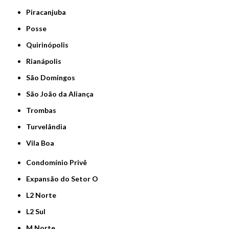
Piracanjuba
Posse
Quirinópolis
Rianápolis
São Domingos
São João da Aliança
Trombas
Turvelândia
Vila Boa
Condomínio Privê
Expansão do Setor O
L2 Norte
L2 Sul
M Norte