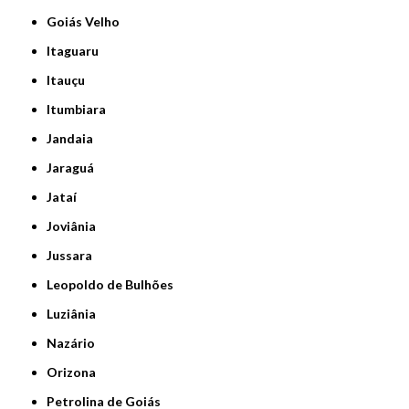
Goiás Velho
Itaguaru
Itauçu
Itumbiara
Jandaia
Jaraguá
Jataí
Joviânia
Jussara
Leopoldo de Bulhões
Luziânia
Nazário
Orizona
Petrolina de Goiás