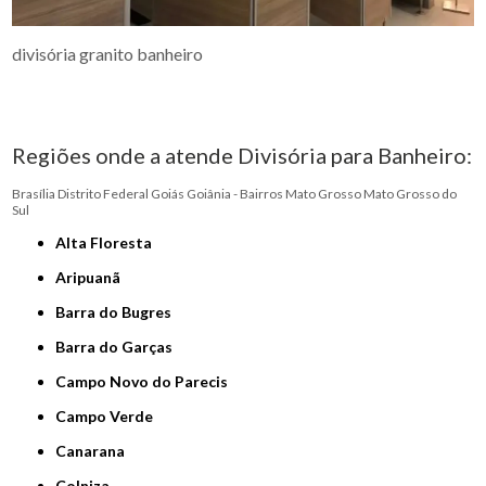
divisória granito banheiro
Regiões onde a atende Divisória para Banheiro:
Brasília
Distrito Federal
Goiás
Goiânia - Bairros
Mato Grosso
Mato Grosso do
Sul
Alta Floresta
Aripuanã
Barra do Bugres
Barra do Garças
Campo Novo do Parecis
Campo Verde
Canarana
Colniza