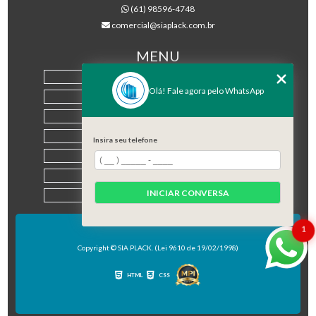
(61) 98596-4748
comercial@siaplack.com.br
MENU
HOME
Olá! Fale agora pelo WhatsApp
EMPRESA
PRODUTOS
BLOG
Insira seu telefone
CONTATO
CATEGORIAS
INICIAR CONVERSA
MAPA DO SITE
1
Copyright © SIA PLACK. (Lei 9610 de 19/02/1998)
HTML
CSS