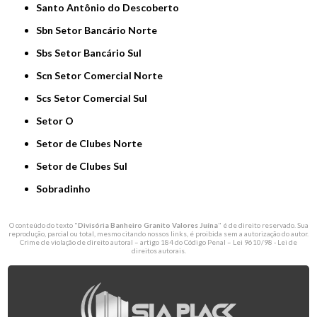
Santo Antônio do Descoberto
Sbn Setor Bancário Norte
Sbs Setor Bancário Sul
Scn Setor Comercial Norte
Scs Setor Comercial Sul
Setor O
Setor de Clubes Norte
Setor de Clubes Sul
Sobradinho
O conteúdo do texto "
Divisória Banheiro Granito Valores Juína
" é de direito reservado. Sua
reprodução, parcial ou total, mesmo citando nossos links, é proibida sem a autorização do autor.
Crime de violação de direito autoral – artigo 184 do Código Penal –
Lei 9610/98 - Lei de
direitos autorais
.