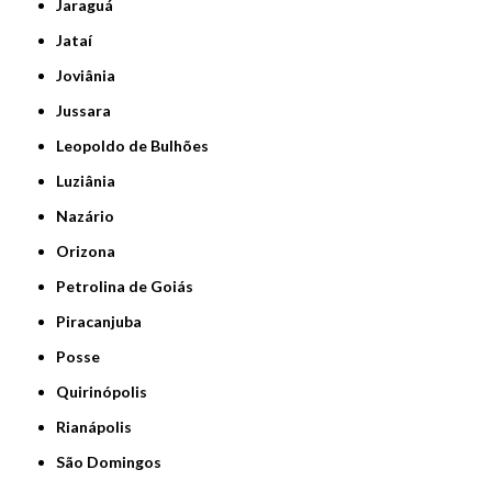
Jaraguá
Jataí
Joviânia
Jussara
Leopoldo de Bulhões
Luziânia
Nazário
Orizona
Petrolina de Goiás
Piracanjuba
Posse
Quirinópolis
Rianápolis
São Domingos