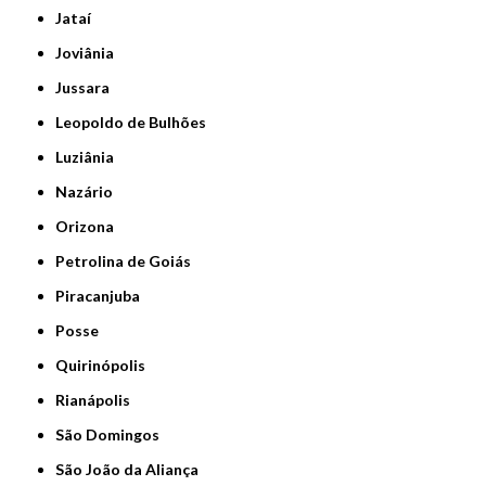
Jataí
Joviânia
Jussara
Leopoldo de Bulhões
Luziânia
Nazário
Orizona
Petrolina de Goiás
Piracanjuba
Posse
Quirinópolis
Rianápolis
São Domingos
São João da Aliança