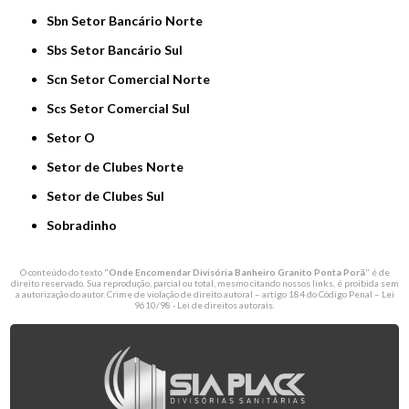
Sbn Setor Bancário Norte
Sbs Setor Bancário Sul
Scn Setor Comercial Norte
Scs Setor Comercial Sul
Setor O
Setor de Clubes Norte
Setor de Clubes Sul
Sobradinho
O conteúdo do texto "
Onde Encomendar Divisória Banheiro Granito Ponta Porã
" é de
direito reservado. Sua reprodução, parcial ou total, mesmo citando nossos links, é proibida sem
a autorização do autor. Crime de violação de direito autoral – artigo 184 do Código Penal –
Lei
9610/98 - Lei de direitos autorais
.