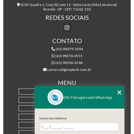
SCSV Quadra 1, Conj 02 Lote 11 - Setor Leste (Vila Estrutural)
Brasília - DF - CEP: 71262-110
REDES SOCIAIS
CONTATO
(61) 98479-1944
(61) 98376-0515
(61) 98596-4748
comercial@siaplack.com.br
MENU
HOME
Olá! Fale agora pelo WhatsApp
EMPRESA
PRODUTOS
BLOG
Insira seu telefone
CONTATO
CATEGORIAS