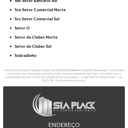
Sbs Setor Bancário Sul
Scn Setor Comercial Norte
Scs Setor Comercial Sul
Setor O
Setor de Clubes Norte
Setor de Clubes Sul
Sobradinho
O conteúdo do texto "
Empresa Que Faz Divisória Banheiro Granito Goiania 2
" é de direito
reservado. Sua reprodução, parcial ou total, mesmo citando nossos links, é proibida sem a
autorização do autor. Crime de violação de direito autoral – artigo 184 do Código Penal –
Lei
9610/98 - Lei de direitos autorais
.
ENDEREÇO