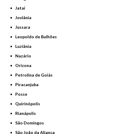
Jataí
Joviânia
Jussara
Leopoldo de Bulhões
Luziânia
Nazário
Orizona
Petrolina de Goiás
Piracanjuba
Posse
Quirinópolis
Rianápolis
São Domingos
São João da Aliança