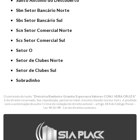
Santo Antônio do Descoberto
Sbn Setor Bancário Norte
Sbs Setor Bancário Sul
Scn Setor Comercial Norte
Scs Setor Comercial Sul
Setor O
Setor de Clubes Norte
Setor de Clubes Sul
Sobradinho
O conteúdo do texto "
Divisória Banheiro Granito Espessura Valores CONJ. VERA CRUZ II
"
é de direito reservado. Sua reprodução, parcial ou total, mesmo citando nossos links, é proibida
sem a autorização do autor. Crime de violação de direito autoral – artigo 184 do Código Penal –
Lei 9610/98 - Lei de direitos autorais
.