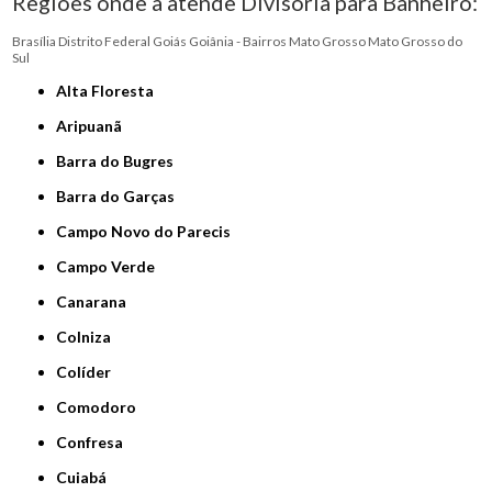
Regiões onde a atende Divisória para Banheiro:
Brasília
Distrito Federal
Goiás
Goiânia - Bairros
Mato Grosso
Mato Grosso do
Sul
Alta Floresta
Aripuanã
Barra do Bugres
Barra do Garças
Campo Novo do Parecis
Campo Verde
Canarana
Colniza
Colíder
Comodoro
Confresa
Cuiabá