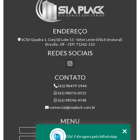
ENDEREÇO
SCSV Quadra 1, Conj 02 Lote 11 - Setor Leste (Vila Estrutural)
Brasília - DF - CEP: 71262-110
REDES SOCIAIS
CONTATO
(61) 98479-1944
(61) 98376-0515
(61) 98596-4748
comercial@siaplack.com.br
MENU
HOME
Olá! Fale agora pelo WhatsApp
EMPRESA