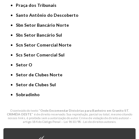
Praça dos Tribunais
Santo Antônio do Descoberto
Sbn Setor Bancário Norte
Sbs Setor Bancário Sul
Scn Setor Comercial Norte
Scs Setor Comercial Sul
Setor O
Setor de Clubes Norte
Setor de Clubes Sul
Sobradinho
O conteúdo do texto "
Onde Encomendar Divisórias para Banheiro em Granito ST.
CRIMÉIA OESTE
" é de direito reservado. Sua reprodução, parcial ou total, mesmo citando
nossos links, é proibida sem a autorização do autor. Crime de violação de direito autoral –
artigo 184 do Código Penal –
Lei 9610/98 - Lei de direitos autorais
.