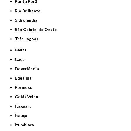
Ponta Porã
Rio Brilhante
Sidrolândia
São Gabriel do Oeste
Três Lagoas
Baliza
Caçu
Doverlândia
Edealina
Formoso
Goiás Velho
Itaguaru
Itauçu
Itumbiara