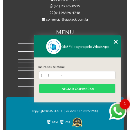
(61) 98376-0515
(61) 98596-4748
comercial@siaplack.com.br
MENU
HOME
Olá! Fale agora pelo WhatsApp
EMPRESA
PRODUTOS
BLOG
Insira seu telefone
CONTATO
CATEGORIAS
INICIAR CONVERSA
MAPA DO SITE
1
Copyright © SIA PLACK. (Lei 9610 de 19/02/1998)
HTML
CSS