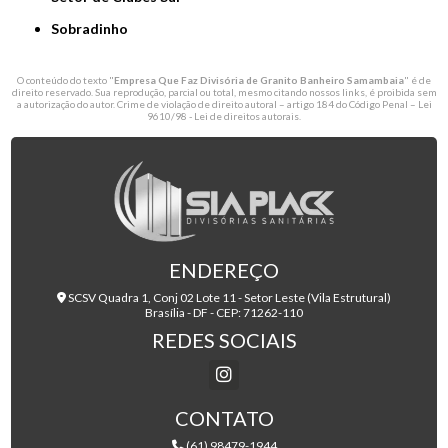
Sobradinho
O conteúdo do texto "
Empresa Que Faz Divisória de Granito Banheiro Samambaia
" é de
direito reservado. Sua reprodução, parcial ou total, mesmo citando nossos links, é proibida sem
a autorização do autor. Crime de violação de direito autoral – artigo 184 do Código Penal –
Lei
9610/98 - Lei de direitos autorais
.
ENDEREÇO
SCSV Quadra 1, Conj 02 Lote 11 - Setor Leste (Vila Estrutural)
Brasília - DF - CEP: 71262-110
REDES SOCIAIS
CONTATO
(61) 98479-1944