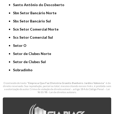
Santo Antônio do Descoberto
Sbn Setor Bancário Norte
Sbs Setor Bancário Sul
Scn Setor Comercial Norte
Scs Setor Comercial Sul
Setor O
Setor de Clubes Norte
Setor de Clubes Sul
Sobradinho
O conteúdo do texto "
Empresa Que Faz Divisória Granito Banheiro Jardins Valencia
" é de
direito reservado. Sua reprodução, parcial ou total, mesmo citando nossos links, é proibida sem
a autorização do autor. Crime de violação de direito autoral – artigo 184 do Código Penal –
Lei
9610/98 - Lei de direitos autorais
.