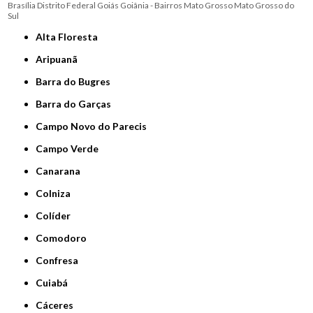
Brasília
Distrito Federal
Goiás
Goiânia - Bairros
Mato Grosso
Mato Grosso do
Sul
Alta Floresta
Aripuanã
Barra do Bugres
Barra do Garças
Campo Novo do Parecis
Campo Verde
Canarana
Colniza
Colíder
Comodoro
Confresa
Cuiabá
Cáceres