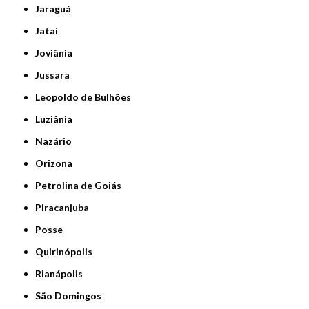
Jaraguá
Jataí
Joviânia
Jussara
Leopoldo de Bulhões
Luziânia
Nazário
Orizona
Petrolina de Goiás
Piracanjuba
Posse
Quirinópolis
Rianápolis
São Domingos