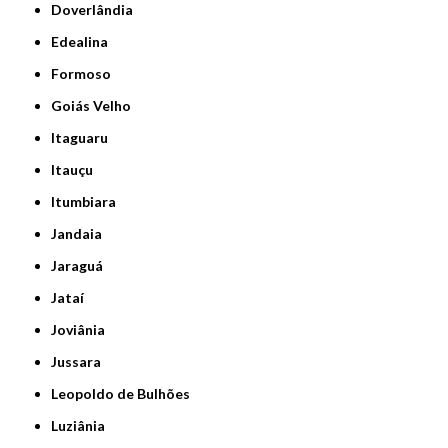
Doverlândia
Edealina
Formoso
Goiás Velho
Itaguaru
Itauçu
Itumbiara
Jandaia
Jaraguá
Jataí
Joviânia
Jussara
Leopoldo de Bulhões
Luziânia