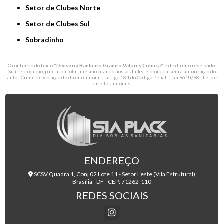
Setor de Clubes Norte
Setor de Clubes Sul
Sobradinho
O conteúdo do texto "
Divisória Banheiro Granito Valores Colniza
" é de direito reservado.
Sua reprodução, parcial ou total, mesmo citando nossos links, é proibida sem a autorização do
autor. Crime de violação de direito autoral – artigo 184 do Código Penal –
Lei 9610/98 - Lei de
direitos autorais
.
ENDEREÇO
SCSV Quadra 1, Conj 02 Lote 11 - Setor Leste (Vila Estrutural)
Brasília - DF - CEP: 71262-110
REDES SOCIAIS