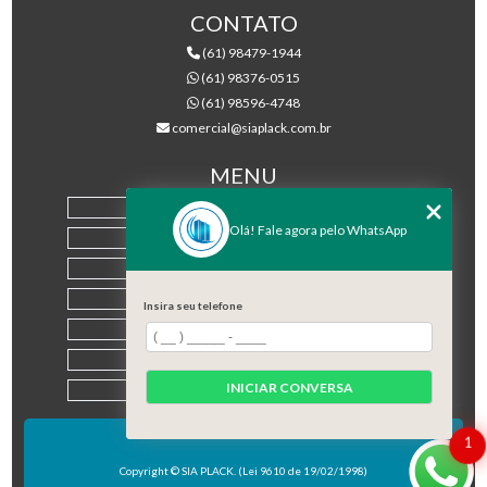
CONTATO
(61) 98479-1944
(61) 98376-0515
(61) 98596-4748
comercial@siaplack.com.br
MENU
HOME
Olá! Fale agora pelo WhatsApp
EMPRESA
PRODUTOS
BLOG
Insira seu telefone
CONTATO
CATEGORIAS
INICIAR CONVERSA
MAPA DO SITE
1
Copyright © SIA PLACK. (Lei 9610 de 19/02/1998)