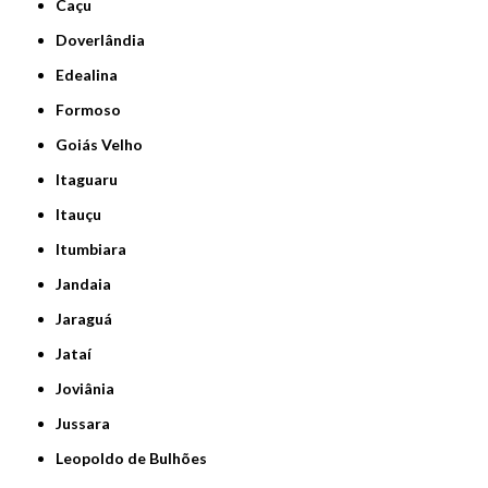
Caçu
Doverlândia
Edealina
Formoso
Goiás Velho
Itaguaru
Itauçu
Itumbiara
Jandaia
Jaraguá
Jataí
Joviânia
Jussara
Leopoldo de Bulhões