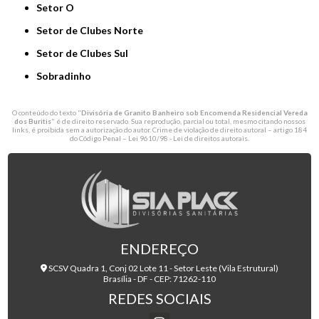
Setor O
Setor de Clubes Norte
Setor de Clubes Sul
Sobradinho
O conteúdo do texto "
Divisória de Granito Banheiro sob Encomenda Residencial Vereda
dos Buritis
" é de direito reservado. Sua reprodução, parcial ou total, mesmo citando nossos
links, é proibida sem a autorização do autor. Crime de violação de direito autoral – artigo 184
do Código Penal –
Lei 9610/98 - Lei de direitos autorais
.
ENDEREÇO
SCSV Quadra 1, Conj 02 Lote 11 - Setor Leste (Vila Estrutural)
Brasília - DF - CEP: 71262-110
REDES SOCIAIS