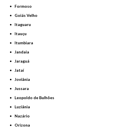
Formoso
Goiás Velho
Itaguaru
Itauçu
Itumbiara
Jandaia
Jaraguá
Jataí
Joviânia
Jussara
Leopoldo de Bulhões
Luziânia
Nazário
Orizona