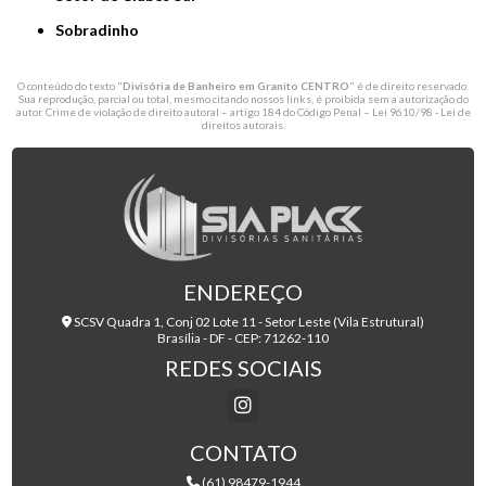
Sobradinho
O conteúdo do texto "
Divisória de Banheiro em Granito CENTRO
" é de direito reservado.
Sua reprodução, parcial ou total, mesmo citando nossos links, é proibida sem a autorização do
autor. Crime de violação de direito autoral – artigo 184 do Código Penal –
Lei 9610/98 - Lei de
direitos autorais
.
ENDEREÇO
SCSV Quadra 1, Conj 02 Lote 11 - Setor Leste (Vila Estrutural)
Brasília - DF - CEP: 71262-110
REDES SOCIAIS
CONTATO
(61) 98479-1944