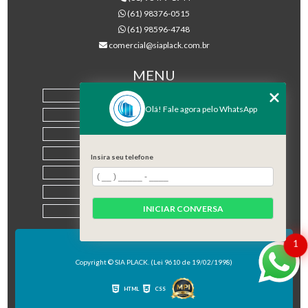
(61) 98376-0515
(61) 98596-4748
comercial@siaplack.com.br
MENU
HOME
Olá! Fale agora pelo WhatsApp
EMPRESA
PRODUTOS
BLOG
Insira seu telefone
CONTATO
CATEGORIAS
INICIAR CONVERSA
MAPA DO SITE
1
Copyright © SIA PLACK. (Lei 9610 de 19/02/1998)
HTML
CSS