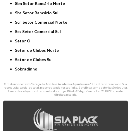
Sbn Setor Bancário Norte
Sbs Setor Bancário Sul
Scn Setor Comercial Norte
Scs Setor Comercial Sul
Setor O
Setor de Clubes Norte
Setor de Clubes Sul
Sobradinho
O conteúdo do texto "
Preço de Armário Academia Aquidauana
" é de direito reservado. Sua
reprodução, parcial ou total, mesmo citando nossos links, é proibida sem a autorização do autor.
Crime de violação de direito autoral – artigo 184 do Código Penal –
Lei 9610/98 - Lei de
direitos autorais
.