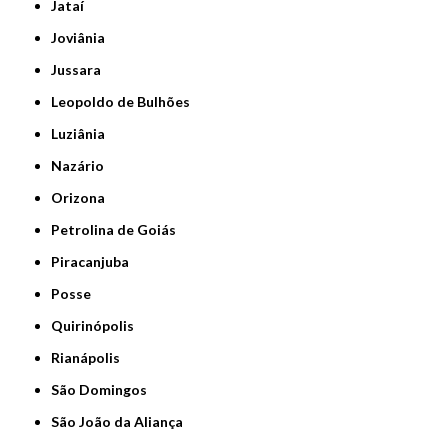
Jataí
Joviânia
Jussara
Leopoldo de Bulhões
Luziânia
Nazário
Orizona
Petrolina de Goiás
Piracanjuba
Posse
Quirinópolis
Rianápolis
São Domingos
São João da Aliança