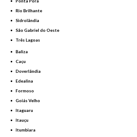
Ponta Porã
Rio Brilhante
Sidrolândia
São Gabriel do Oeste
Três Lagoas
Baliza
Caçu
Doverlândia
Edealina
Formoso
Goiás Velho
Itaguaru
Itauçu
Itumbiara