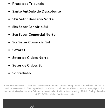
Praça dos Tribunais
Santo Antônio do Descoberto
Sbn Setor Bancário Norte
Sbs Setor Bancário Sul
Scn Setor Comercial Norte
Scs Setor Comercial Sul
Setor O
Setor de Clubes Norte
Setor de Clubes Sul
Sobradinho
O conteúdo do texto "
Armário de Academia com Chave Comprar ST. CRIMÉIA OESTE
" é
de direito reservado. Sua reprodução, parcial ou total, mesmo citando nossos links, é proibida
sem a autorização do autor. Crime de violação de direito autoral – artigo 184 do Código Penal –
Lei 9610/98 - Lei de direitos autorais
.