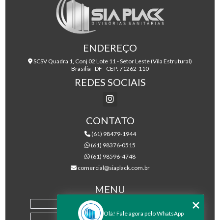
ENDEREÇO
SCSV Quadra 1, Conj 02 Lote 11 - Setor Leste (Vila Estrutural)
Brasília - DF - CEP: 71262-110
REDES SOCIAIS
CONTATO
(61) 98479-1944
(61) 98376-0515
(61) 98596-4748
comercial@siaplack.com.br
MENU
HOME
Olá! Fale agora pelo WhatsApp
EMPRESA