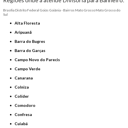
Regiões onde a atende Divisória para Banheiro:
Brasília
Distrito Federal
Goiás
Goiânia - Bairros
Mato Grosso
Mato Grosso do
Sul
Alta Floresta
Aripuanã
Barra do Bugres
Barra do Garças
Campo Novo do Parecis
Campo Verde
Canarana
Colniza
Colíder
Comodoro
Confresa
Cuiabá