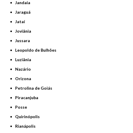
Jandaia
Jaraguá
Jataí
Joviânia
Jussara
Leopoldo de Bulhões
Luziânia
Nazário
Orizona
Petrolina de Goiás
Piracanjuba
Posse
Quirinópolis
Rianápolis